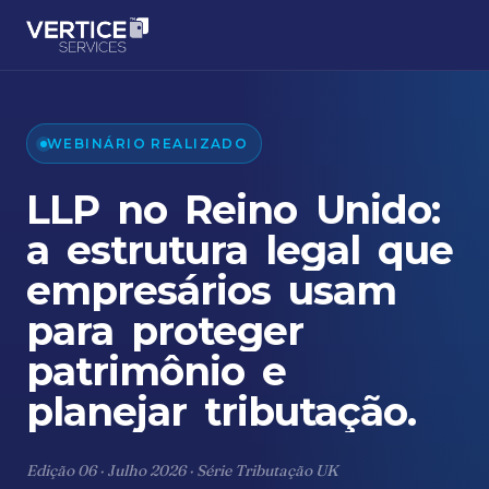
WEBINÁRIO REALIZADO
LLP
no
Reino
Unido:
a
estrutura
legal
que
empresários
usam
para
proteger
patrimônio
e
planejar
tributação.
Edição 06 · Julho 2026 · Série Tributação UK