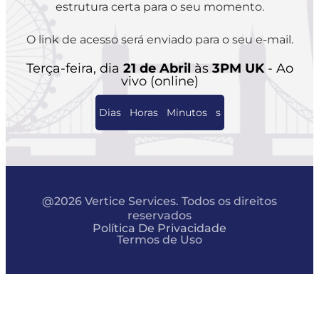
estrutura certa para o seu momento.
O link de acesso será enviado para o seu e-mail.
Terça-feira, dia
21 de Abril
às
3PM UK
- Ao
vivo (online)
Dias
Horas
Minutos
s
@2026 Vertice Services. Todos os direitos
reservados
Política De Privacidade
Termos de Uso