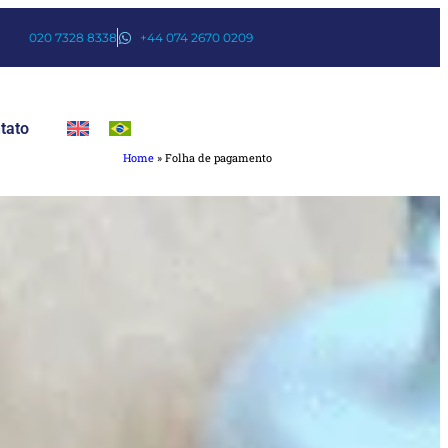
020 7328 8338
+44 074 2670 0209
tato
Home
»
Folha de pagamento