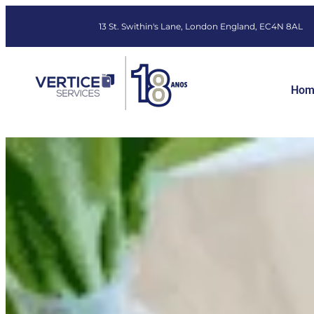
13 St. Swithin's Lane, London England, EC4N 8AL
Hom