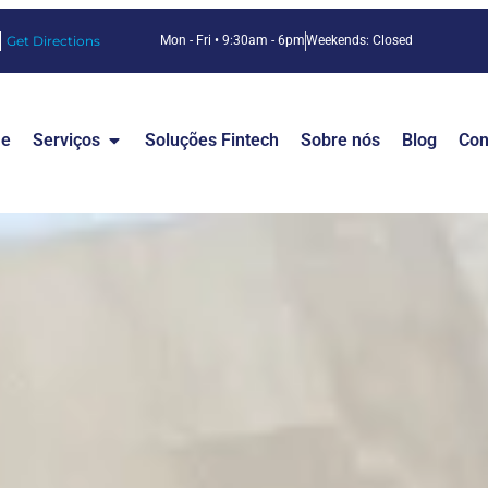
Get Directions
Mon - Fri • 9:30am - 6pm
Weekends: Closed
e
Serviços
Soluções Fintech
Sobre nós
Blog
Con