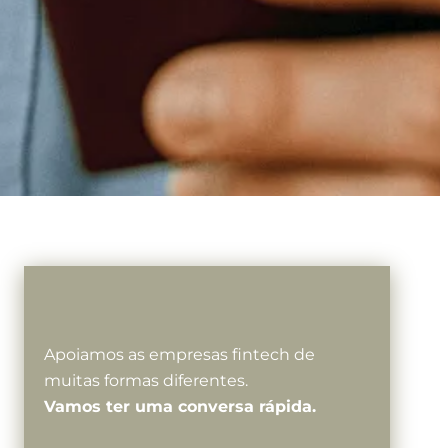
Apoiamos as empresas fintech de
muitas formas diferentes.
Vamos ter uma conversa rápida.