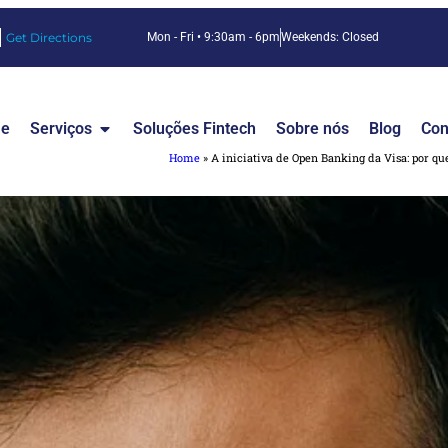
Get Directions
Mon - Fri • 9:30am - 6pm
Weekends: Closed
e
Serviços
Soluções Fintech
Sobre nós
Blog
Con
Home
»
A iniciativa de Open Banking da Visa: por q