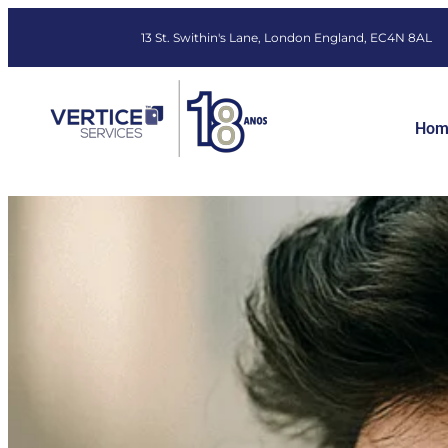
13 St. Swithin's Lane, London England, EC4N 8AL
Hom