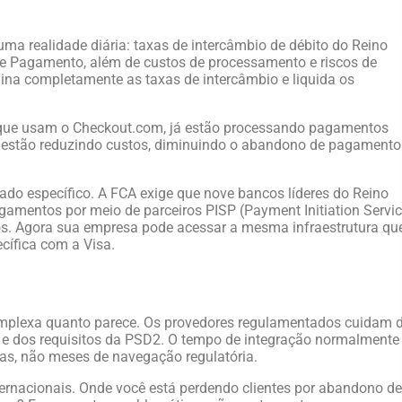
ma realidade diária: taxas de intercâmbio de débito do Reino
de Pagamento, além de custos de processamento e riscos de
mina completamente as taxas de intercâmbio e liquida os
es que usam o Checkout.com, já estão processando pagamentos
es estão reduzindo custos, diminuindo o abandono de pagamento
cado específico. A FCA exige que nove bancos líderes do Reino
amentos por meio de parceiros PISP (Payment Initiation Servi
cos. Agora sua empresa pode acessar a mesma infraestrutura qu
ecífica com a Visa.
complexa quanto parece. Os provedores regulamentados cuidam 
e dos requisitos da PSD2. O tempo de integração normalmente
as, não meses de navegação regulatória.
ernacionais. Onde você está perdendo clientes por abandono de