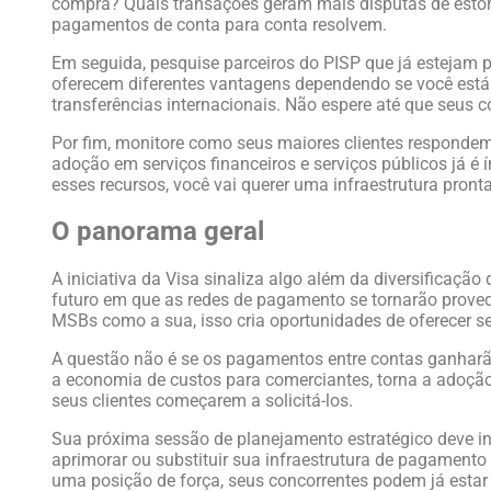
compra? Quais transações geram mais disputas de esto
pagamentos de conta para conta resolvem.
Em seguida, pesquise parceiros do PISP que já estejam 
oferecem diferentes vantagens dependendo se você est
transferências internacionais. Não espere até que seus 
Por fim, monitore como seus maiores clientes responde
adoção em serviços financeiros e serviços públicos já é 
esses recursos, você vai querer uma infraestrutura pron
O panorama geral
A iniciativa da Visa sinaliza algo além da diversificaç
futuro em que as redes de pagamento se tornarão proved
MSBs como a sua, isso cria oportunidades de oferecer ser
A questão não é se os pagamentos entre contas ganharão
a economia de custos para comerciantes, torna a adoção
seus clientes começarem a solicitá-los.
Sua próxima sessão de planejamento estratégico deve i
aprimorar ou substituir sua infraestrutura de pagament
uma posição de força, seus concorrentes podem já estar