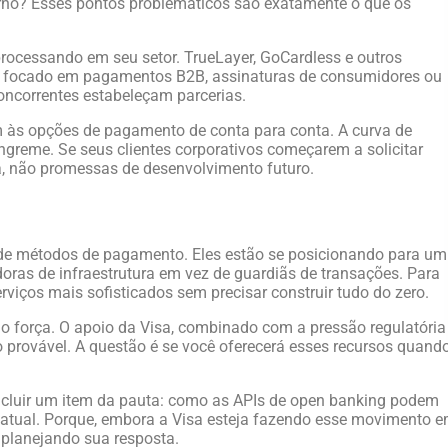
rno? Esses pontos problemáticos são exatamente o que os
processando em seu setor. TrueLayer, GoCardless e outros
á focado em pagamentos B2B, assinaturas de consumidores ou
concorrentes estabeleçam parcerias.
m às opções de pagamento de conta para conta. A curva de
íngreme. Se seus clientes corporativos começarem a solicitar
ta, não promessas de desenvolvimento futuro.
ão de métodos de pagamento. Eles estão se posicionando para um
oras de infraestrutura em vez de guardiãs de transações. Para
viços mais sofisticados sem precisar construir tudo do zero.
 força. O apoio da Visa, combinado com a pressão regulatória
 provável. A questão é se você oferecerá esses recursos quand
ncluir um item da pauta: como as APIs de open banking podem
o atual. Porque, embora a Visa esteja fazendo esse movimento 
 planejando sua resposta.