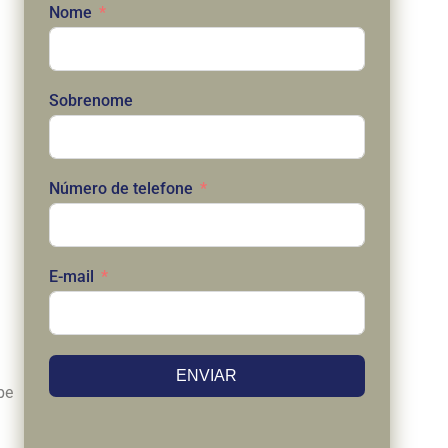
Nome
Sobrenome
Número de telefone
E-mail
ENVIAR
be