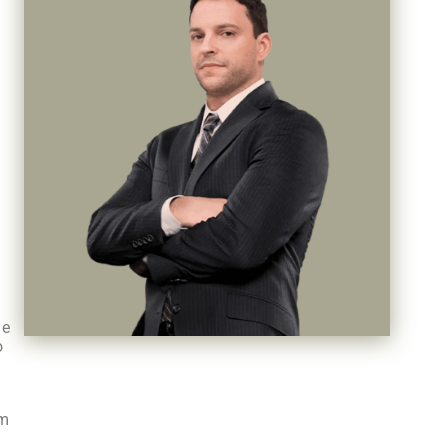
 e
o
em