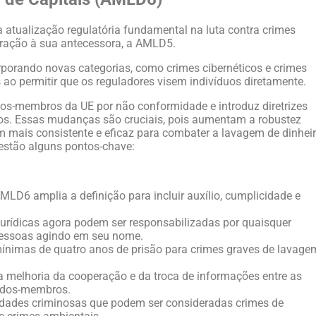
 atualização regulatória fundamental na luta contra crimes
ração à sua antecessora, a AMLD5.
porando novas categorias, como crimes cibernéticos e crimes
ao permitir que os reguladores visem indivíduos diretamente.
os-membros da UE por não conformidade e introduz diretrizes
os. Essas mudanças são cruciais, pois aumentam a robustez
m mais consistente e eficaz para combater a lavagem de dinhei
 estão alguns pontos-chave:
MLD6 amplia a definição para incluir auxílio, cumplicidade e
urídicas agora podem ser responsabilizadas por quaisquer
 pessoas agindo em seu nome.
ínimas de quatro anos de prisão para crimes graves de lavage
a a melhoria da cooperação e da troca de informações entre as
tados-membros.
ividades criminosas que podem ser consideradas crimes de