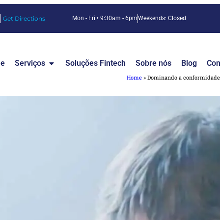
Get Directions
Mon - Fri • 9:30am - 6pm
Weekends: Closed
e
Serviços
Soluções Fintech
Sobre nós
Blog
Con
Home
»
Dominando a conformidade 