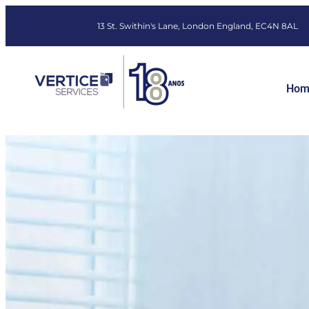
13 St. Swithin's Lane, London England, EC4N 8AL
Hom