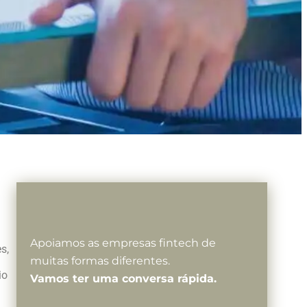
Apoiamos as empresas fintech de
s,
muitas formas diferentes.
io
Vamos ter uma conversa rápida.