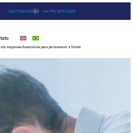
020 7328 8338
+44 074 2670 0209
tato
em empresas financeiras para permanecer à frente