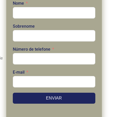
Nome
Sobrenome
Número de telefone
de
E-mail
ENVIAR