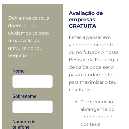
Avaliação de
Deixa-nos os teus
empresas
dados e nós
GRATUITA
ajudamos-te com
Estás a pensar em
uma avaliação
vender no presente
gratuita do teu
ou no futuro? A nossa
negócio.
Revisão da Estratégia
de Saída pode ser o
Nome
passo fundamental
para maximizar o teu
resultado.
Sobrenome
Compreensão
abrangente do
teu negócio e
Número de
dos teus
telefone