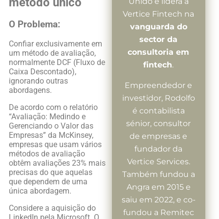
método único
Unido e lidera a
Vertice Fintech na
O Problema:
vanguarda do
sector da
Confiar exclusivamente em
consultoria em
um método de avaliação,
normalmente DCF (Fluxo de
fintech
.
Caixa Descontado),
ignorando outras
Empreendedor e
abordagens.
investidor, Rodolfo
De acordo com o relatório
é contabilista
“Avaliação: Medindo e
sénior, consultor
Gerenciando o Valor das
Empresas” da McKinsey,
de empresas e
empresas que usam vários
fundador da
métodos de avaliação
Vertice Services.
obtêm avaliações 23% mais
precisas do que aquelas
Também fundou a
que dependem de uma
Angra em 2015 e
única abordagem.
saiu em 2022, e co-
Considere a aquisição do
fundou a Remitec
LinkedIn pela Microsoft. O