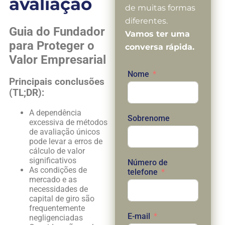
avaliação
de muitas formas
diferentes.
Guia do Fundador
Vamos ter uma
para Proteger o
conversa rápida.
Valor Empresarial
Nome
Principais conclusões
(TL;DR):
A dependência
Sobrenome
excessiva de métodos
de avaliação únicos
pode levar a erros de
cálculo de valor
significativos
Número de
As condições de
telefone
mercado e as
necessidades de
capital de giro são
frequentemente
E-mail
negligenciadas