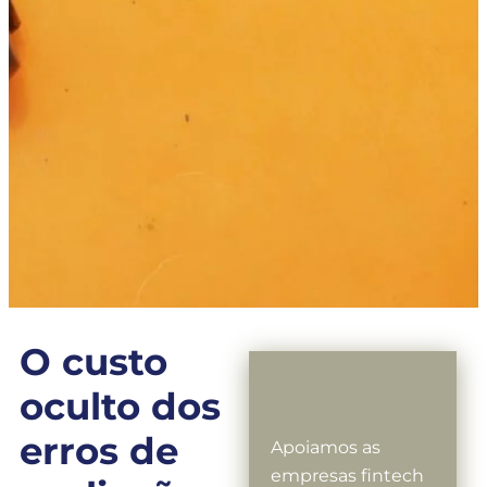
O custo
oculto dos
erros de
Apoiamos as
empresas fintech