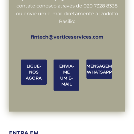
contato conosco através do 020 7328 8338
ou envie um e-mail diretamente a Rodolfo
Basilio:
fintech@verticeservices.com
LIGUE-
ENVIA-
MENSAGEM
NOS
ME
WHATSAPP
AGORA
UM E-
MAIL
ENTRA EM