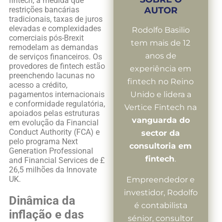
fintech, à medida que
restrições bancárias
AUTOR
tradicionais, taxas de juros
elevadas e complexidades
Rodolfo Basilio
comerciais pós-Brexit
tem mais de 12
remodelam as demandas
anos de
de serviços financeiros. Os
provedores de fintech estão
experiência em
preenchendo lacunas no
fintech no Reino
acesso a crédito,
pagamentos internacionais
Unido e lidera a
e conformidade regulatória,
Vertice Fintech na
apoiados pelas estruturas
vanguarda do
em evolução da Financial
Conduct Authority (FCA) e
sector da
pelo programa Next
consultoria em
Generation Professional
fintech
.
and Financial Services de £
26,5 milhões da Innovate
UK.
Empreendedor e
investidor, Rodolfo
Dinâmica da
é contabilista
inflação e das
sénior, consultor