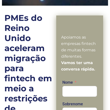
PMEs do
Reino
Unido
Apoiamos as
empresas fintech
aceleram
de muitas formas
migração
diferentes.
Vamos ter uma
para
conversa rápida.
fintech em
Nome
meio a
restrições
Sobrenome
de