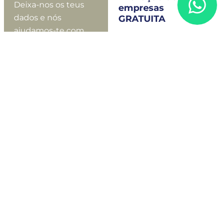
Deixa-nos os teus
empresas
dados e nós
GRATUITA
ajudamos-te com
Estás a pensar em
uma avaliação
vender no presente
gratuita do teu
ou no futuro? A nossa
negócio.
Revisão da Estratégia
de Saída pode ser o
Nome
passo fundamental
para maximizar o teu
resultado.
Sobrenome
Compreensão
abrangente do
teu negócio e
Número de
dos teus
telefone
objectivos.
Avaliação