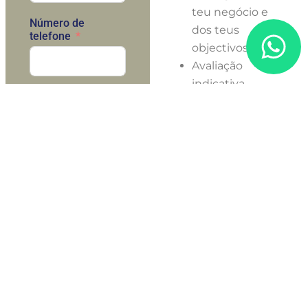
teu negócio e
Número de
dos teus
telefone
objectivos.
Avaliação
indicativa
E-mail
gratuita.
Desenho
personalizado do
processo de
ENVIAR
vendas para
maximizar o
valor.
Elaboração de
memorandos de
informação
confidencial.
Identificação e