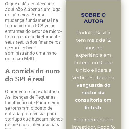
O que está acontecendo
aqui não é apenas um jogo
SOBRE O
de números. É uma
mudança fundamental na
AUTOR
forma como a FCA vê os
entrantes do setor de micro-
Rodolfo Basilio
fintech e afeta diretamente
tem mais de 12
seus resultados financeiros
se você estiver
anos de
administrando uma nano
experiência em
ou micro MSB.
fintech no Reino
A corrida do ouro
Unido e lidera a
Vertice Fintech na
do SPI é real
vanguarda do
O aumento não é aleatório.
sector da
As licenças de Pequenas
consultoria em
Instituições de Pagamento
fintech
.
se tornaram o ponto de
entrada preferencial para
startups que buscam nichos
Empreendedor e
de mercado internacionais.
investidor, Rodolfo