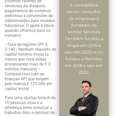
Estamos falando de
é contabilista
remessas da diáspora,
pagamentos de comércio
sénior, consultor
eletrônico e conversões de
de empresas e
criptomoedas para moedas
fundador da
fiduciárias. O apelo é óbvio
quando olhamos para os
Vertice Services.
números:
Também fundou a
• Taxa de registro SPI: £
Angra em 2015 e
2.140 • Nenhum requisito de
saiu em 2022, e co-
capital mínimo inicial (a
fundou a Remitec
menos que você esteja
processando mais de € 3
em 2018 e saiu em
milhões mensais) •
2022.
Compare isso com as
licenças API que exigem
pelo menos £ 125.000 em
capital inicial
Para uma startup fintech de
10 pessoas, essa é a
diferença entre começar a
trabalhar duro e precisar de