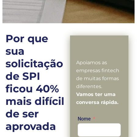
Por que
sua
solicitação
Apoiamos as
empresas fintech
de SPI
de muitas formas
ficou 40%
diferentes.
Vamos ter uma
mais difícil
conversa rápida.
de ser
Nome
aprovada