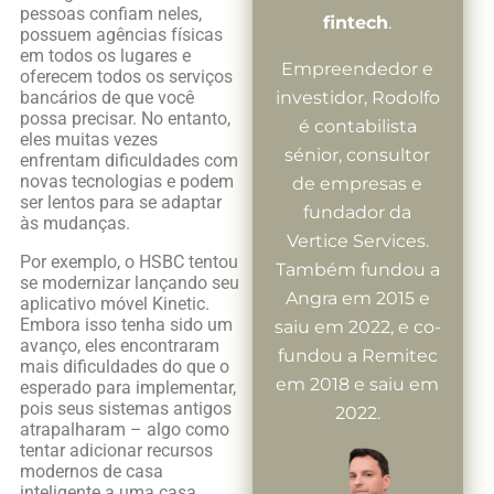
pessoas confiam neles,
fintech
.
possuem agências físicas
em todos os lugares e
Empreendedor e
oferecem todos os serviços
investidor, Rodolfo
bancários de que você
possa precisar. No entanto,
é contabilista
eles muitas vezes
sénior, consultor
enfrentam dificuldades com
novas tecnologias e podem
de empresas e
ser lentos para se adaptar
fundador da
às mudanças.
Vertice Services.
Por exemplo, o HSBC tentou
Também fundou a
se modernizar lançando seu
Angra em 2015 e
aplicativo móvel Kinetic.
Embora isso tenha sido um
saiu em 2022, e co-
avanço, eles encontraram
fundou a Remitec
mais dificuldades do que o
em 2018 e saiu em
esperado para implementar,
pois seus sistemas antigos
2022.
atrapalharam – algo como
tentar adicionar recursos
modernos de casa
inteligente a uma casa