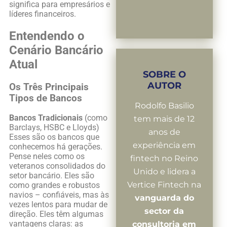
significa para empresários e
líderes financeiros.
Entendendo o
Cenário Bancário
Atual
SOBRE O
AUTOR
Os Três Principais
Tipos de Bancos
Rodolfo Basilio
Bancos Tradicionais
(como
tem mais de 12
Barclays, HSBC e Lloyds)
anos de
Esses são os bancos que
experiência em
conhecemos há gerações.
Pense neles como os
fintech no Reino
veteranos consolidados do
Unido e lidera a
setor bancário. Eles são
Vertice Fintech na
como grandes e robustos
navios – confiáveis, mas às
vanguarda do
vezes lentos para mudar de
sector da
direção. Eles têm algumas
vantagens claras: as
consultoria em