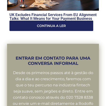
UK Excludes Financial Services From EU Alignment
Talks: What It Means for Your Payment Business
CONTINUA A LER
ENTRAR EM CONTATO PARA UMA
CONVERSA INFORMAL
Desde os primeiros passos até à gestão do
dia a dia e ao crescimento, faremos com
que o teu percurso na indústria fintech
seja suave, sem jargões e direto. Entre em
contato conosco através do 020 7328 8338
ou envie um e-mail diretamente a Rodolfo