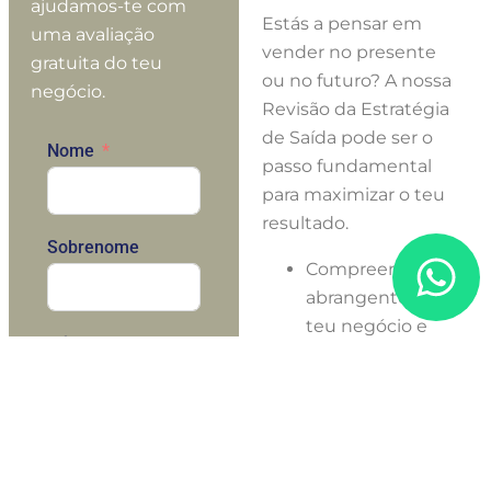
ajudamos-te com
Estás a pensar em
uma avaliação
vender no presente
gratuita do teu
ou no futuro? A nossa
negócio.
Revisão da Estratégia
de Saída pode ser o
Nome
passo fundamental
para maximizar o teu
resultado.
Sobrenome
Compreensão
abrangente do
teu negócio e
Número de
dos teus
telefone
objectivos.
Avaliação
indicativa
E-mail
gratuita.