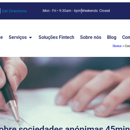
Get Directions
Mon - Fri • 9:30am - 6pm
Weekends: Closed
e
Serviços
Soluções Fintech
Sobre nós
Blog
Con
Home
»
Con
obre sociedades anónimas 45min