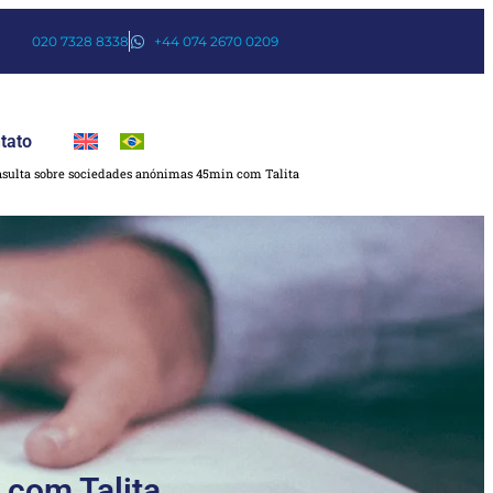
020 7328 8338
+44 074 2670 0209
tato
sulta sobre sociedades anónimas 45min com Talita
 com Talita