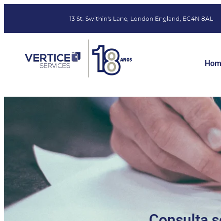
13 St. Swithin's Lane, London England, EC4N 8AL
Hom
Consulta s