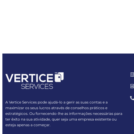
A Vertice Services pode ajudá-lo a gerir as suas contas e a
maximizar os seus lucros através de conselhos práticos e
estratégicos. Ou fornecendo-lhe as informações necessárias para
ter êxito na sua atividade, quer seja uma empresa existente ou
esteja apenas a começar.