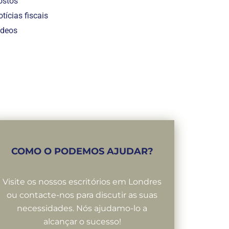
ostos
tícias fiscais
ídeos
COMO O PODEMOS AJUDAR?
Visite os nossos escritórios em Londres
ou contacte-nos para discutir as suas
necessidades. Nós ajudamo-lo a
alcançar o sucesso!