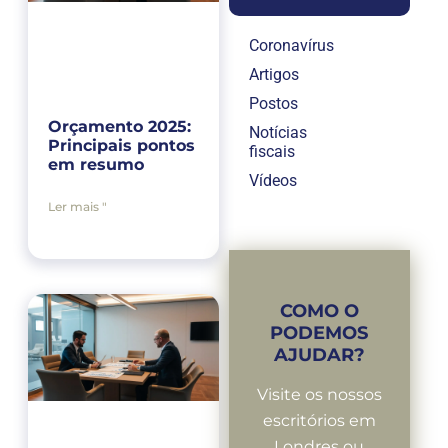
Coronavírus
Artigos
Postos
Orçamento 2025:
Notícias
Principais pontos
fiscais
em resumo
Vídeos
Ler mais "
COMO O
PODEMOS
AJUDAR?
Visite os nossos
escritórios em
Londres ou