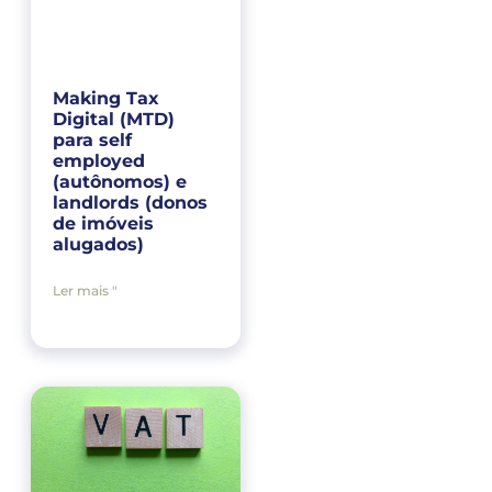
Making Tax
Digital (MTD)
para self
employed
(autônomos) e
landlords (donos
de imóveis
alugados)
Ler mais "