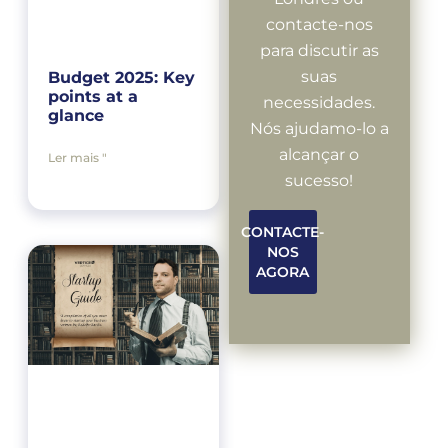
contacte-nos
para discutir as
suas
Budget 2025: Key
points at a
necessidades.
glance
Nós ajudamo-lo a
alcançar o
Ler mais "
sucesso!
CONTACTE-
NOS
AGORA