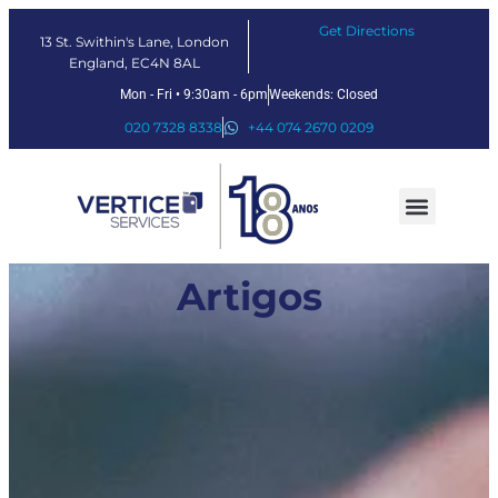
Get Directions
13 St. Swithin's Lane, London
England, EC4N 8AL
Mon - Fri • 9:30am - 6pm
Weekends: Closed
020 7328 8338
+44 074 2670 0209
Nossos serviços
Soluções Fintech
Sobre nós
Artigos