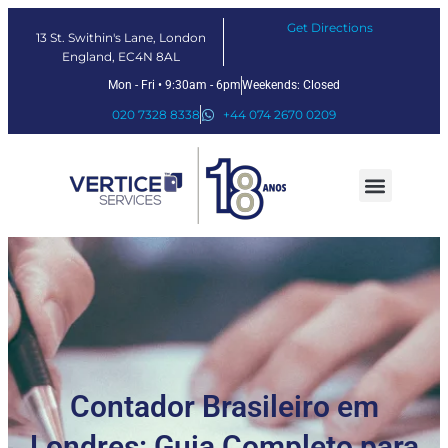
Get Directions
13 St. Swithin's Lane, London
England, EC4N 8AL
Mon - Fri • 9:30am - 6pm
Weekends: Closed
020 7328 8338
+44 074 2670 0209
Nossos serviços
Soluções Fintech
Sobre nós
Contador Brasileiro em
Londres: Guia Completo para