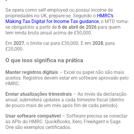
Se opera como self-employed ou possui income de
propriedades no UK, prepare-se. Segundo o
HMRC’s
Making Tax Digital for Income Tax guidance
, o MTD torna-
se obrigatório a partir de
6 de abril de 2026
para quem
tem renda bruta anual acima de £50,000.
Em
2027
, o limite cai para £30,000. E em
2028
, para
£20,000.
O que isso significa na prática
Manter registros digitais
– Excel ou papel não são mais
aceitos. Registros devem estar em software aprovado pelo
HMRC.
Enviar atualizações trimestrais
– Ao invés da declaração
anual, submeterá updates a cada trimestre fiscal (dentro
de pouco mais de um mês após fim de cada período).
Usar software compatível
– Software precisa se conectar
às APIs do HMRC. QuickBooks, Xero, FreeAgent e Sage
One são exemplos certificados.