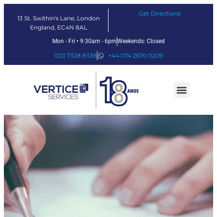
Get Directions
13 St. Swithin's Lane, London
England, EC4N 8AL
Mon - Fri • 9:30am - 6pm
Weekends: Closed
020 7328 8338
+44 074 2670 0209
Nossos serviços
Soluções Fintech
Sobre nós