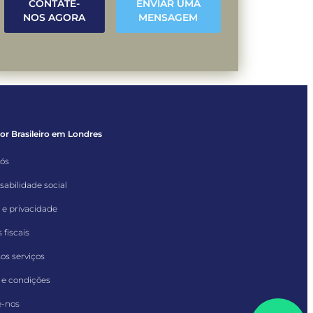
CONTATE-
ENVIAR UMA
NOS AGORA
MENSAGEM
r Brasileiro em Londres
nós
abilidade social
 e privacidade
 fiscais
os serviços
 e condições
e-nos