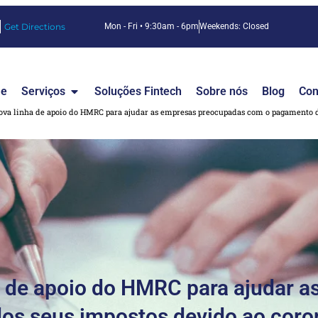
Get Directions
Mon - Fri • 9:30am - 6pm
Weekends: Closed
e
Serviços
Soluções Fintech
Sobre nós
Blog
Con
va linha de apoio do HMRC para ajudar as empresas preocupadas com o pagamento do
 de apoio do HMRC para ajudar 
s seus impostos devido ao coro