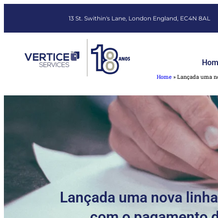
13 St. Swithin's Lane, London England, EC4N 8AL
Hom
Home
»
Lançada uma no
Lançada uma nova linha
com o pagamento do