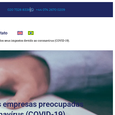
020 7328 8338
+44 074 2670 0209
tato
s seus impostos devido ao coronavírus (COVID-19).
as empresas preocupadas
navírus (COVID-19).