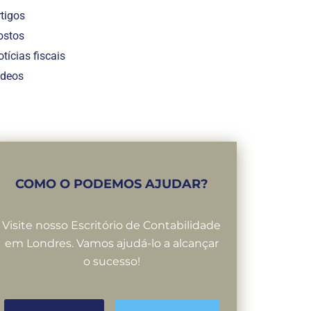
rtigos
ostos
tícias fiscais
ídeos
COMO O PODEMOS AJUDAR?
Visite nosso Escritório de Contabilidade
em Londres. Vamos ajudá-lo a alcançar
o sucesso!