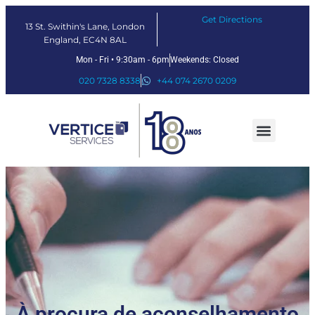
Get Directions
13 St. Swithin's Lane, London
England, EC4N 8AL
Mon - Fri • 9:30am - 6pm
Weekends: Closed
020 7328 8338
+44 074 2670 0209
Nossos serviços
Soluções Fintech
Sobre nós
À procura de aconselhamento