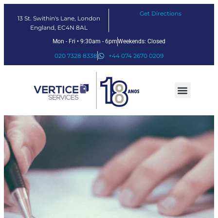
Get Directions
13 St. Swithin's Lane, London
England, EC4N 8AL
Mon - Fri • 9:30am - 6pm
Weekends: Closed
020 7328 8338
+44 074 2670 0209
Nossos serviços
Soluções Fintech
Sobre nós