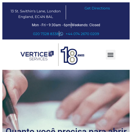
Get Directions
13 St. Swithin's Lane, London
England, EC4N 8AL
Mon - Fri • 9:30am - 6pm
Weekends: Closed
020 7328 8338
+44 074 2670 0209
Nossos serviços
Soluções Fintech
Sobre nós
Quanto você precisa para abrir