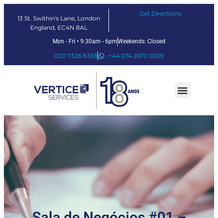
Get Directions
13 St. Swithin's Lane, London
England, EC4N 8AL
Mon - Fri • 9:30am - 6pm
Weekends: Closed
020 7328 8338
+44 074 2670 0209
Nossos serviços
Soluções Fintech
Sobre nós
Sala de Negócios #01 –