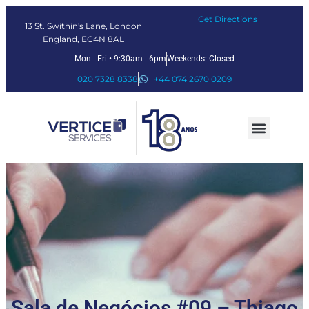
Get Directions
13 St. Swithin's Lane, London
England, EC4N 8AL
Mon - Fri • 9:30am - 6pm
Weekends: Closed
020 7328 8338
+44 074 2670 0209
Nossos serviços
Soluções Fintech
Sobre nós
Sala de Negócios #09 – Thiago