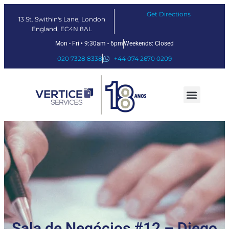
Get Directions
13 St. Swithin's Lane, London
England, EC4N 8AL
Mon - Fri • 9:30am - 6pm
Weekends: Closed
020 7328 8338
+44 074 2670 0209
Nossos serviços
Soluções Fintech
Sobre nós
Sala de Negócios #12 – Diego