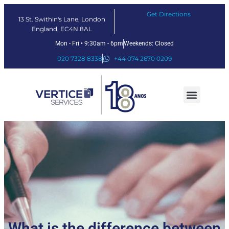
Get Directions
13 St. Swithin's Lane, London
England, EC4N 8AL
Mon - Fri • 9:30am - 6pm
Weekends: Closed
020 7328 8338
+44 074 2670 0209
Nossos serviços
Soluções Fintech
Sobre nós
What is the difference between