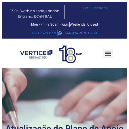
Get Directions
13 St. Swithin's Lane, London
England, EC4N 8AL
Mon - Fri • 9:30am - 6pm
Weekends: Closed
020 7328 8338
+44 074 2670 0209
Nossos serviços
Soluções Fintech
Sobre nós
Atualização do Plano de Apoio