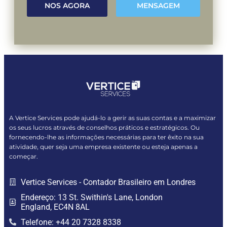
NOS AGORA
MENSAGEM
A Vertice Services pode ajudá-lo a gerir as suas contas e a maximizar
os seus lucros através de conselhos práticos e estratégicos. Ou
fornecendo-lhe as informações necessárias para ter êxito na sua
atividade, quer seja uma empresa existente ou esteja apenas a
começar.
Vertice Services - Contador Brasileiro em Londres
Endereço: 13 St. Swithin's Lane, London
England, EC4N 8AL
Telefone: +44 20 7328 8338