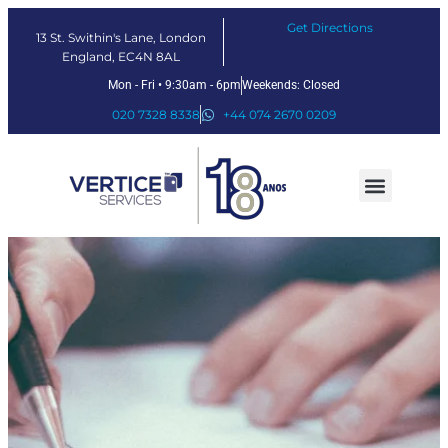
Get Directions
13 St. Swithin's Lane, London
England, EC4N 8AL
Mon - Fri • 9:30am - 6pm
Weekends: Closed
020 7328 8338
+44 074 2670 0209
Nossos serviços
Soluções Fintech
Sobre nós