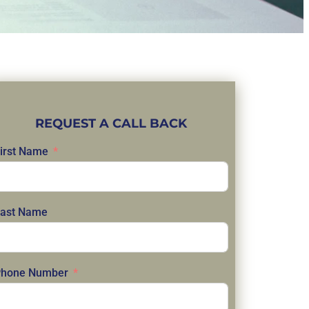
REQUEST A CALL BACK
irst Name
ast Name
hone Number