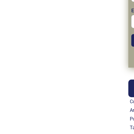
E
C
Ar
P
T