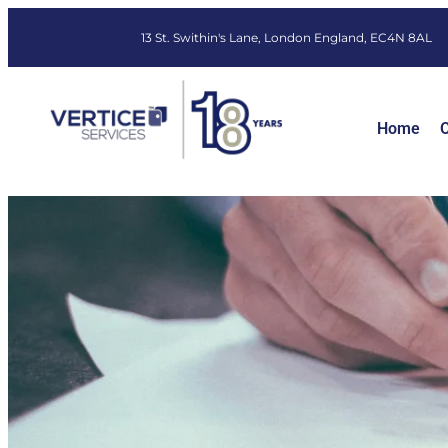
13 St. Swithin's Lane, London England, EC4N 8AL
Home
O