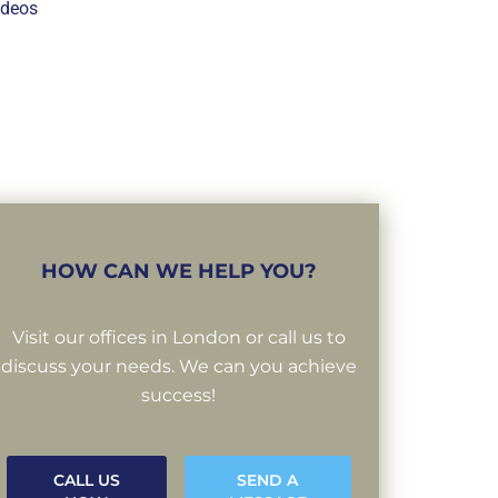
ideos
HOW CAN WE HELP YOU?
Visit our offices in London or call us to
discuss your needs. We can you achieve
success!
CALL US
SEND A