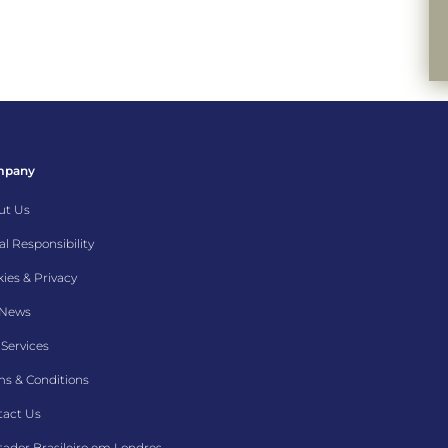
mpany
ut Us
al Responsibility
ies & Privacy
 News
Services
s & Conditions
tact Us
ador Brasileiro em Londres