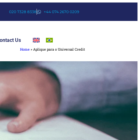
020 7328 8338
+44 074 2670 0209
ontact Us
Home
»
Aplique para o Universal Credit