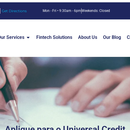
Get Directions
Mon - Fri • 9:30am - 6pm
Weekends: Closed
ur Services
Fintech Solutions
About Us
Our Blog
C
Aplique para o Universal Credit