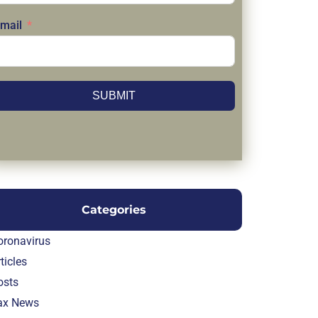
mail
SUBMIT
Categories
oronavirus
ticles
osts
ax News