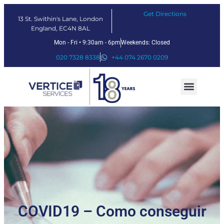
Get Directions
13 St. Swithin's Lane, London
England, EC4N 8AL
Mon - Fri • 9:30am - 6pm
Weekends: Closed
020 7328 8338
+44 074 2670 0209
Our Services
Fintech Solutions
COVID19 – Como conseguir