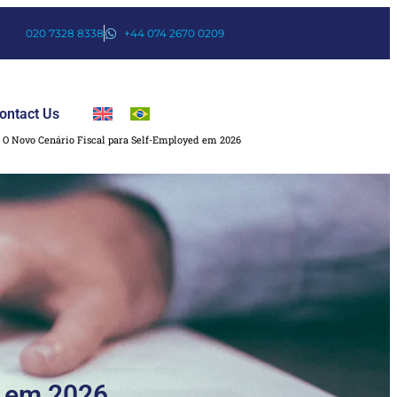
020 7328 8338
+44 074 2670 0209
ontact Us
»
O Novo Cenário Fiscal para Self-Employed em 2026
d em 2026