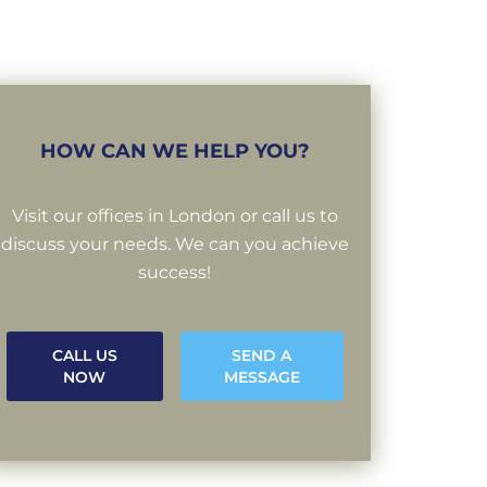
HOW CAN WE HELP YOU?
Visit our offices in London or call us to
discuss your needs. We can you achieve
success!
CALL US
SEND A
NOW
MESSAGE