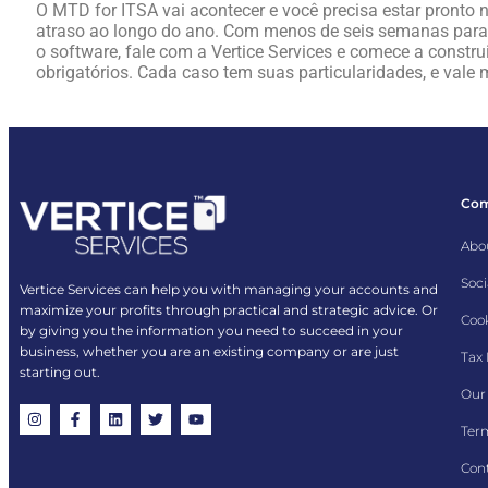
O MTD for ITSA vai acontecer e você precisa estar pronto n
atraso ao longo do ano. Com menos de seis semanas para o
o software, fale com a Vertice Services e comece a constr
obrigatórios. Cada caso tem suas particularidades, e vale 
Co
Abo
Soci
Vertice Services can help you with managing your accounts and
maximize your profits through practical and strategic advice. Or
Cook
by giving you the information you need to succeed in your
business, whether you are an existing company or are just
Tax
starting out.
Our 
Term
Con