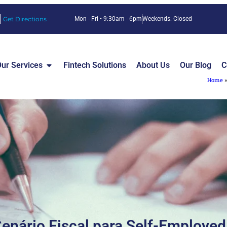
Get Directions
Mon - Fri • 9:30am - 6pm
Weekends: Closed
ur Services
Fintech Solutions
About Us
Our Blog
C
Home
enário Fiscal para Self-Employe