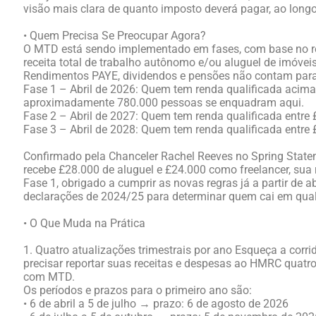
visão mais clara de quanto imposto deverá pagar, ao longo
• Quem Precisa Se Preocupar Agora?
O MTD está sendo implementado em fases, com base no ren
receita total de trabalho autônomo e/ou aluguel de imóvei
Rendimentos PAYE, dividendos e pensões não contam para 
Fase 1 – Abril de 2026: Quem tem renda qualificada acima
aproximadamente 780.000 pessoas se enquadram aqui.
Fase 2 – Abril de 2027: Quem tem renda qualificada entre 
Fase 3 – Abril de 2028: Quem tem renda qualificada entre 
Confirmado pela Chanceler Rachel Reeves no Spring State
recebe £28.000 de aluguel e £24.000 como freelancer, sua 
Fase 1, obrigado a cumprir as novas regras já a partir de 
declarações de 2024/25 para determinar quem cai em qual f
• O Que Muda na Prática
1. Quatro atualizações trimestrais por ano Esqueça a corrida
precisar reportar suas receitas e despesas ao HMRC quatr
com MTD.
Os períodos e prazos para o primeiro ano são:
• 6 de abril a 5 de julho → prazo: 6 de agosto de 2026