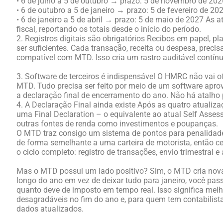
• 6 de julho a 5 de outubro → prazo: 5 de novembro de 202
• 6 de outubro a 5 de janeiro → prazo: 5 de fevereiro de 20
• 6 de janeiro a 5 de abril → prazo: 5 de maio de 2027 As
fiscal, reportando os totais desde o início do período.
2. Registros digitais são obrigatórios Recibos em papel, p
ser suficientes. Cada transação, receita ou despesa, preci
compatível com MTD. Isso cria um rastro auditável contín
3. Software de terceiros é indispensável O HMRC não vai of
MTD. Tudo precisa ser feito por meio de um software aprov
a declaração final de encerramento do ano. Não há atalho 
4. A Declaração Final ainda existe Após as quatro atualizaç
uma Final Declaration – o equivalente ao atual Self Assess
outras fontes de renda como investimentos e poupanças.
O MTD traz consigo um sistema de pontos para penalidad
de forma semelhante a uma carteira de motorista, então ce
o ciclo completo: registro de transações, envio trimestral e
Mas o MTD possui um lado positivo? Sim, o MTD cria nova
longo do ano em vez de deixar tudo para janeiro, você pas
quanto deve de imposto em tempo real. Isso significa melh
desagradáveis no fim do ano e, para quem tem contabilis
dados atualizados.