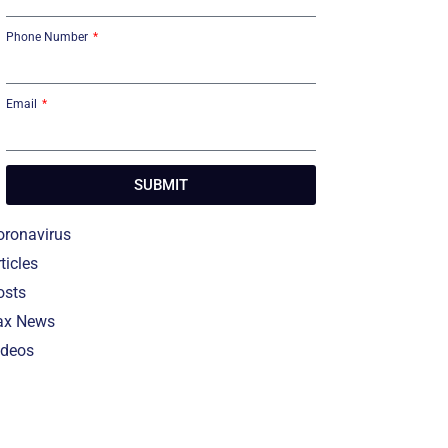
Phone Number
Email
SUBMIT
oronavirus
ticles
osts
ax News
ideos