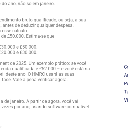
 do ano, não só em janeiro.
dimento bruto qualificado, ou seja, a sua
s, antes de deduzir qualquer despesa.
esse cálculo.
 de £50.000. Estima-se que
£30.000 e £50.000.
£20.000 e £30.000.
ment de 2025. Um exemplo prático: se você
C
renda qualificada é £52.000 – e você está na
abril deste ano. O HMRC usará as suas
Ar
ase. Vale a pena verificar agora.
P
T
V
 de janeiro. A partir de agora, você vai
o vezes por ano, usando software compatível