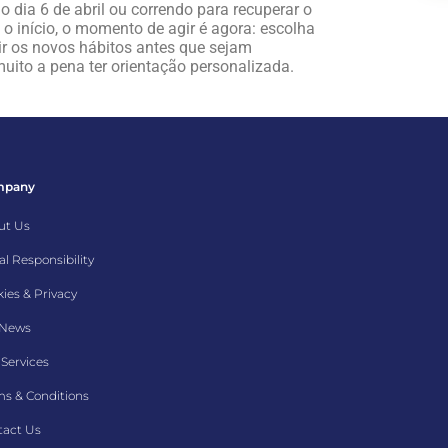
o dia 6 de abril ou correndo para recuperar o
 início, o momento de agir é agora: escolha
uir os novos hábitos antes que sejam
muito a pena ter orientação personalizada.
mpany
ut Us
al Responsibility
ies & Privacy
 News
Services
s & Conditions
tact Us