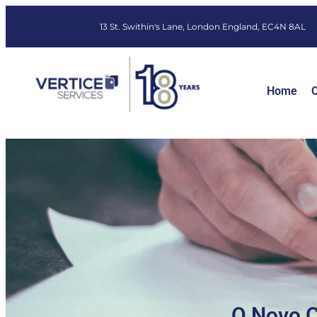
13 St. Swithin's Lane, London England, EC4N 8AL
Home
O
O Novo C