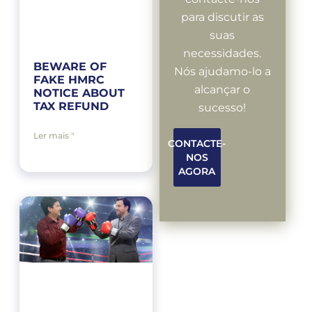
para discutir as
suas
necessidades.
BEWARE OF
Nós ajudamo-lo a
FAKE HMRC
alcançar o
NOTICE ABOUT
TAX REFUND
sucesso!
Ler mais "
CONTACTE-
NOS
AGORA