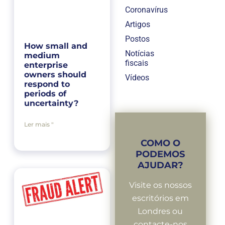
Coronavírus
Artigos
Postos
How small and
Notícias
medium
fiscais
enterprise
owners should
Vídeos
respond to
periods of
uncertainty?
Ler mais "
COMO O
PODEMOS
AJUDAR?
Visite os nossos
escritórios em
Londres ou
contacte-nos