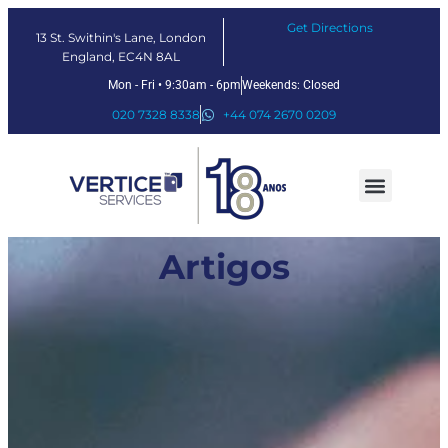
Get Directions
13 St. Swithin's Lane, London
England, EC4N 8AL
Mon - Fri • 9:30am - 6pm
Weekends: Closed
020 7328 8338
+44 074 2670 0209
Nossos serviços
Soluções Fintech
Sobre nós
Artigos