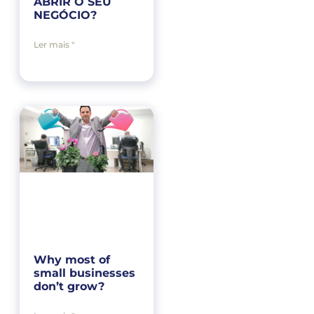
ABRIR O SEU
NEGÓCIO?
Ler mais "
Why most of
small businesses
don’t grow?