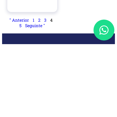
" Anterior
1
2
3
4
5
Seguinte "
A Vertice Services pode ajudá-lo a gerir as suas contas e a maximizar
os seus lucros através de conselhos práticos e estratégicos. Ou
fornecendo-lhe as informações necessárias para ter êxito na sua
atividade, quer seja uma empresa existente ou esteja apenas a
começar.
Vertice Services - Contador Brasileiro em Londres
Endereço: 13 St. Swithin's Lane, London
England, EC4N 8AL