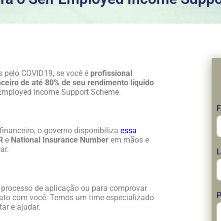
os pelo COVID19, se você é
profissional
nceiro de até 80% de seu rendimento líquido
Employed Income Support Scheme.
F
financeiro, o governo disponibiliza
essa
R
e
National Insurance Number
em mãos e
ar.
L
no processo de aplicação ou para comprovar
P
tato com você. Temos um time especializado
ar e ajudar.