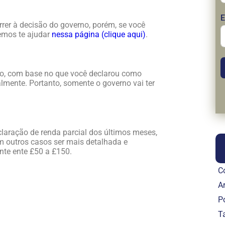
E
er à decisão do governo, porém, se você
demos te ajudar
nessa página (clique aqui)
.
rno, com base no que você declarou como
almente. Portanto, somente o governo vai ter
laração de renda parcial dos últimos meses,
 outros casos ser mais detalhada e
nte ente £50 a £150.
C
Ar
P
T