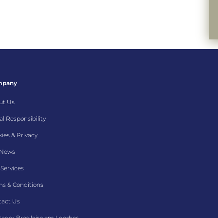
mpany
ut Us
al Responsibility
ies & Privacy
 News
Services
s & Conditions
tact Us
ador Brasileiro em Londres