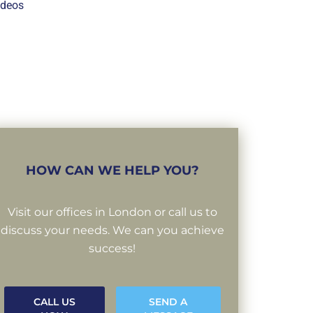
ideos
HOW CAN WE HELP YOU?
Visit our offices in London or call us to
discuss your needs. We can you achieve
success!
CALL US
SEND A