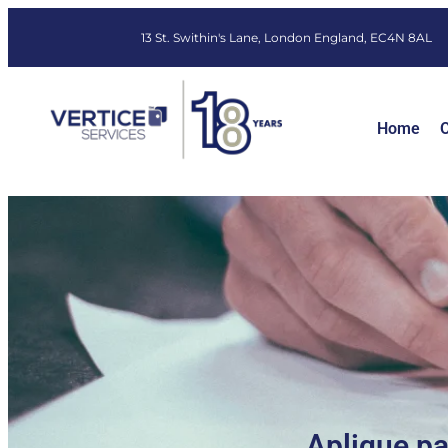
13 St. Swithin's Lane, London England, EC4N 8AL
Home
O
Aplique p