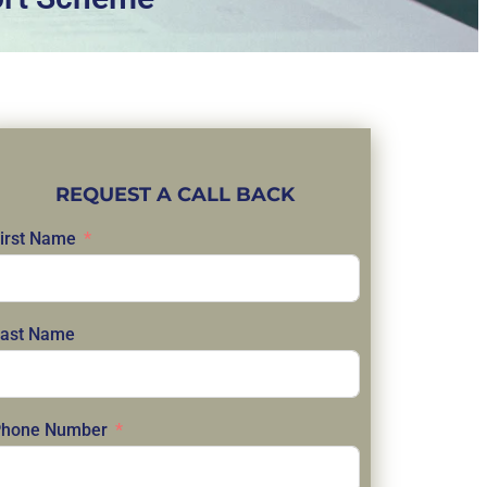
REQUEST A CALL BACK
irst Name
ast Name
hone Number