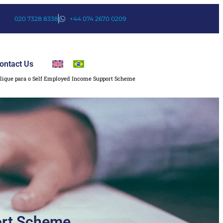
020 7328 8338
+44 074 2670 0209
ontact Us
lique para o Self Employed Income Support Scheme
ort Scheme