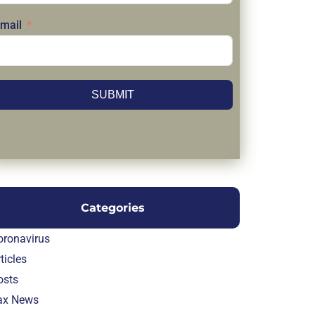
mail
SUBMIT
Categories
oronavirus
ticles
osts
ax News