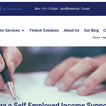
Get Directions
Mon - Fri • 9:30am - 6pm
Weekends: Closed
ur Services
Fintech Solutions
About Us
Our Blog
C
Home
»
Ap
ara o Self Employed Income Supp